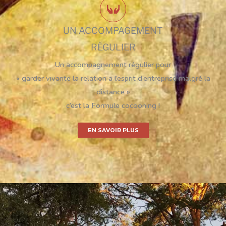
UN ACCOMPAGEMENT
RÉGULIER
Un accompagnement régulier pour
« garder vivante la relation a l’esprit d’entreprise malgré la
distance »
c’est la Formule cocooning !
EN SAVOIR PLUS