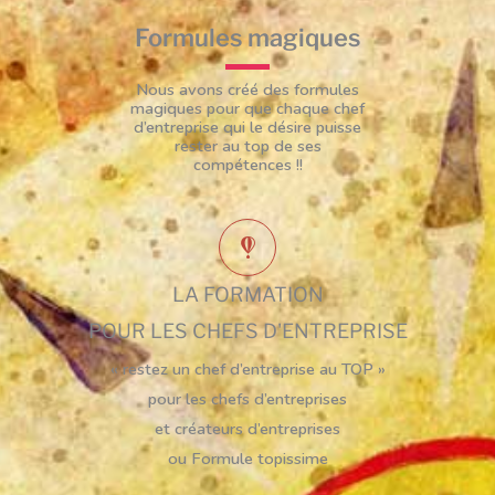
Formules magiques
Nous avons créé des formules
magiques pour que chaque chef
d’entreprise qui le désire puisse
rester au top de ses
compétences !!
LA FORMATION
POUR LES CHEFS D'ENTREPRISE
« restez un chef d’entreprise au TOP »
pour les chefs d’entreprises
et créateurs d’entreprises
ou Formule topissime