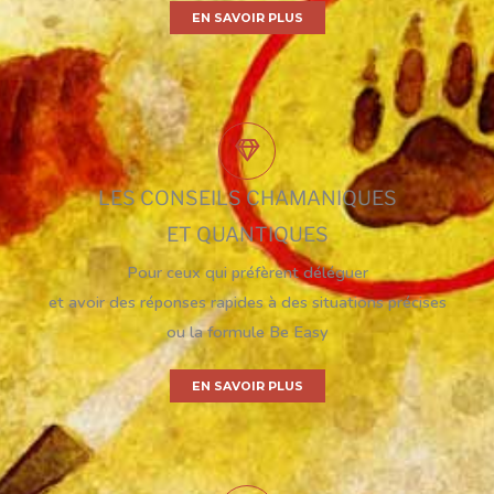
EN SAVOIR PLUS
LES CONSEILS CHAMANIQUES
ET QUANTIQUES
Pour ceux qui préfèrent déléguer
et avoir des réponses rapides à des situations précises
ou la formule Be Easy
EN SAVOIR PLUS