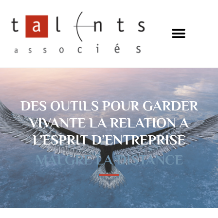
Aller
au
contenu
DES OUTILS POUR GARDER
VIVANTE LA RELATION A
L’ESPRIT D’ENTREPRISE
MALGRE LA DISTANCE