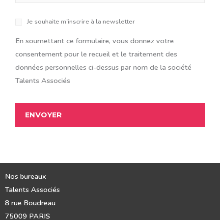
e
N
Je souhaite m'inscrire à la newsletter
e
w
En soumettant ce formulaire, vous donnez votre
s
consentement pour le recueil et le traitement des
l
e
données personnelles ci-dessus par nom de la société
t
Talents Associés
t
e
r
Nos bureaux
Talents Associés
8 rue Boudreau
75009 PARIS