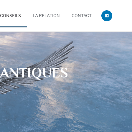
L
 CONSEILS
LA RELATION
CONTACT
i
n
k
e
d
i
n
UANTIQUES