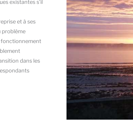
ues existantes s’il
eprise et à ses
u problème
e fonctionnement
rablement
nsition dans les
rrespondants